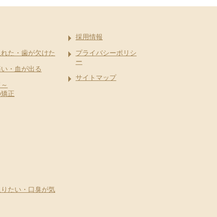
採用情報
取れた・歯が欠けた
プライバシーポリシ
ー
痛い・血が出る
サイトマップ
て～
の矯正
取りたい・口臭が気