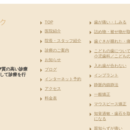
TOP
歯が痛い・しみる
医院紹介
詰め物・被せ物が
院長・スタッフ紹介
歯ぐきが腫れた・
診療のご案内
こどもの歯につい
小児歯科／こども
お知らせ
入れ歯が合わない
び質の高い診療
ブログ
して診療を行
インプラント
インターネット予約
静脈内鎮静法
アクセス
一般矯正
料金表
マウスピース矯正
知覚過敏・歯石を
になる
親知らずが痛い