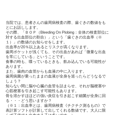
当院では、患者さんの歯周病検査の際、歯ぐきの数値をも
とにお話しします。
その際、「ＢＯＰ（Bleeding On Plobing：全体の検査部位に
対する出血部位の割合）」という「歯ぐきの出血率（※
１）」の数値のお知らせをします。
出血率が20％以上あるとリスクが高くなります。
歯周ポケットが浅くても、その出血があれば「微量な出血
を常にしている」ということです。
食事の時も、喋っているときも、飲み込んでいる可能性が
あります。
また、歯肉の血管からも血液の中に入ります。
歯周病菌が乗ったままの血液が全身を巡ったらどうなるで
しょう？
知らない間に脳や心臓の血管を詰まらせ、それが脳梗塞や
心筋梗塞を引き起こす可能性もあります。
骨を溶かすほほどの強い炎症を引き起こす細菌が全身に回
る・・・どう思いますか？
（※１：出血率とは、歯周病検査《チクチク測るもの》で
表計算ソフトが計算して出してくれる数値です。大人に限