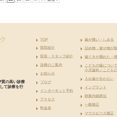
TOP
歯が痛い・しみる
医院紹介
詰め物・被せ物が
院長・スタッフ紹介
歯ぐきが腫れた・
診療のご案内
こどもの歯につい
小児歯科／こども
お知らせ
入れ歯が合わない
び質の高い診療
ブログ
して診療を行
インプラント
インターネット予約
静脈内鎮静法
アクセス
一般矯正
料金表
マウスピース矯正