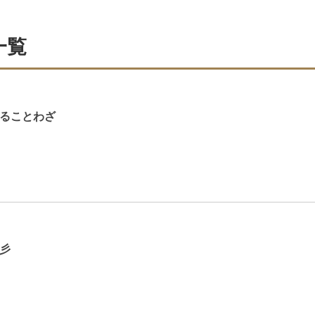
一覧
ることわざ
彡