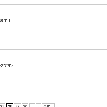
ます！
グです♪
27
28
29
30
...
»
最後 »